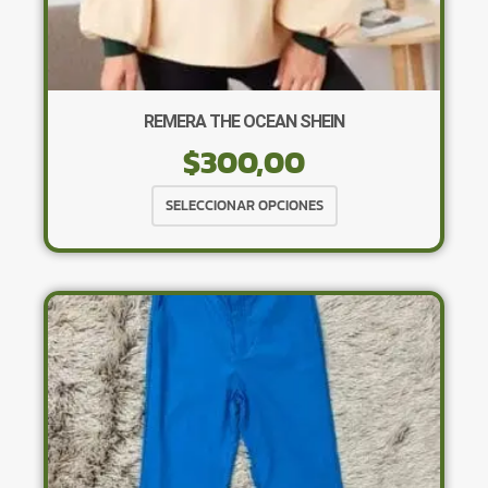
REMERA THE OCEAN SHEIN
$
300,00
Este
SELECCIONAR OPCIONES
producto
tiene
múltiples
variantes.
Las
opciones
se
pueden
elegir
en
la