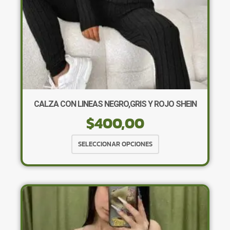
CALZA CON LINEAS NEGRO,GRIS Y ROJO SHEIN
$
400,00
Este
SELECCIONAR OPCIONES
producto
tiene
múltiples
variantes.
Las
opciones
se