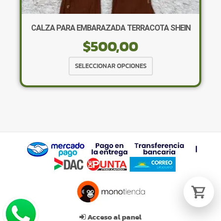
CALZA PARA EMBARAZADA TERRACOTA SHEIN
$
500,00
Tu carrito está vacío.
Agregá un producto y aparecerá acá
Este
SELECCIONAR OPCIONES
automáticamente.
producto
tiene
múltiples
variantes.
Las
opciones
se
pueden
elegir
en
la
página
de
Acceso al panel