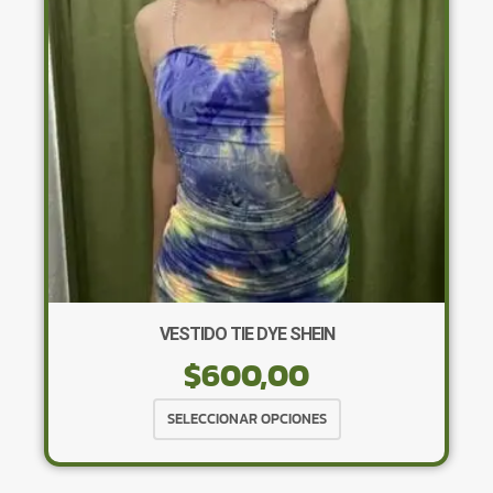
pueden
elegir
en
la
página
de
producto
VESTIDO TIE DYE SHEIN
$
600,00
Este
SELECCIONAR OPCIONES
producto
tiene
múltiples