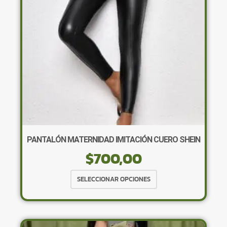
elegir
en
la
página
de
producto
PANTALÓN MATERNIDAD IMITACIÓN CUERO SHEIN
$
700,00
Este
SELECCIONAR OPCIONES
producto
tiene
múltiples
variantes.