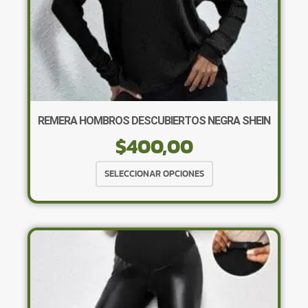
de
producto
REMERA HOMBROS DESCUBIERTOS NEGRA SHEIN
$
400,00
Este
SELECCIONAR OPCIONES
producto
tiene
múltiples
variantes.
Las
opciones
se
pueden