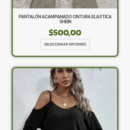
PANTALÓN ACAMPANADO CINTURA ELASTICA
SHEIN
$
500,00
Este
SELECCIONAR OPCIONES
producto
tiene
múltiples
variantes.
Las
opciones
se
pueden
elegir
en
la
página