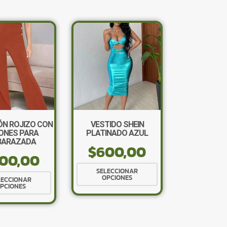
N ROJIZO CON
VESTIDO SHEIN
ONES PARA
PLATINADO AZUL
BARAZADA
$
600,00
×
00,00
Este
SELECCIONAR
Este
OPCIONES
producto
LECCIONAR
PCIONES
producto
tiene
tiene
múltiples
múltiples
variantes.
Tu carrito está vacío.
variantes.