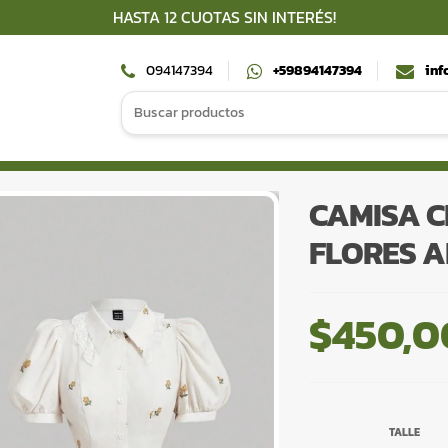
HASTA 12 CUOTAS SIN INTERÉS!
094147394
+59894147394
inf
Search
for:
CAMISA C
FLORES 
$
450,0
TALLE