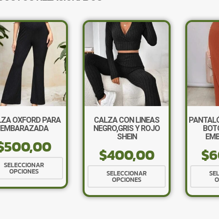
LZA OXFORD PARA
CALZA CON LINEAS
PANTALÓ
EMBARAZADA
NEGRO,GRIS Y ROJO
BOT
SHEIN
EM
$
500,00
$
400,00
$
6
Este
SELECCIONAR
Este
OPCIONES
producto
SELECCIONAR
SE
OPCIONES
O
producto
tiene
tiene
múltiples
múltiples
variantes.
variantes.