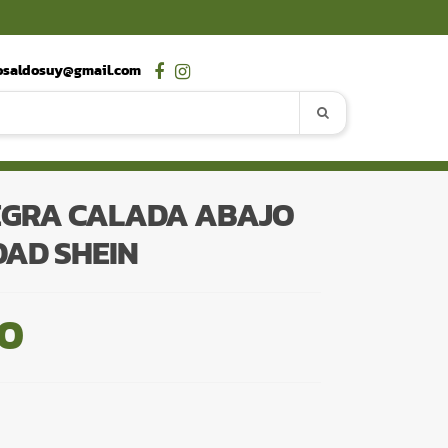
osaldosuy@gmail.com
EGRA CALADA ABAJO
AD SHEIN
00