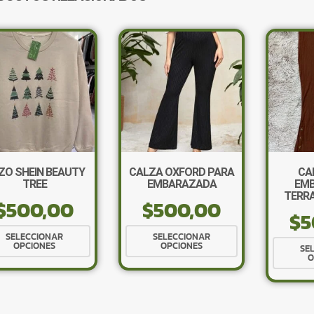
ZO SHEIN BEAUTY
CALZA OXFORD PARA
CA
TREE
EMBARAZADA
EM
TERRA
$
500,00
$
500,00
$
5
Este
Este
SELECCIONAR
SELECCIONAR
OPCIONES
OPCIONES
producto
producto
SE
O
tiene
tiene
múltiples
múltiples
variantes.
variantes.