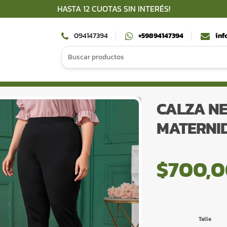
HASTA 12 CUOTAS SIN INTERÉS!
094147394
+59894147394
inf
Search
for:
CALZA N
MATERNID
$
700,
Talle