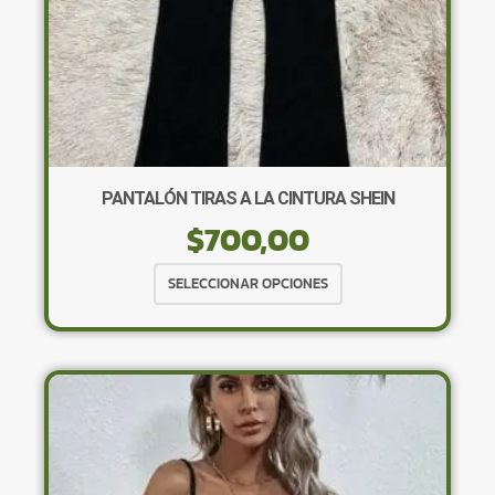
PANTALÓN TIRAS A LA CINTURA SHEIN
$
700,00
Este
SELECCIONAR OPCIONES
producto
tiene
múltiples
variantes.
Las
opciones
se
pueden