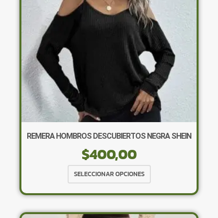
elegir
en
la
página
de
producto
REMERA HOMBROS DESCUBIERTOS NEGRA SHEIN
$
400,00
Este
SELECCIONAR OPCIONES
producto
tiene
múltiples
variantes.