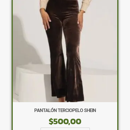
Las
opciones
se
pueden
elegir
en
la
página
de
producto
PANTALÓN TERCIOPELO SHEIN
$
500,00