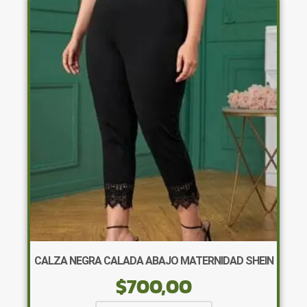
Las
opciones
se
pueden
elegir
en
la
página
de
producto
CALZA NEGRA CALADA ABAJO MATERNIDAD SHEIN
$
700,00