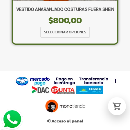
VESTIDO ANARANJADO COSTURAS FUERA SHEIN
$
800,00
Tu carrito está vacío.
Agregá un producto y aparecerá acá
Este
SELECCIONAR OPCIONES
automáticamente.
producto
tiene
múltiples
variantes.
Las
opciones
se
pueden
elegir
en
la
página
de
Acceso al panel
producto