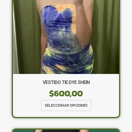
elegir
en
la
página
de
producto
VESTIDO TIE DYE SHEIN
$
600,00
Este
SELECCIONAR OPCIONES
producto
tiene
múltiples
variantes.