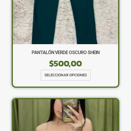
PANTALÓN VERDE OSCURO SHEIN
$
500,00
Este
SELECCIONAR OPCIONES
producto
tiene
múltiples
variantes.
Las
opciones
se
pueden