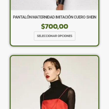
PANTALÓN MATERNIDAD IMITACIÓN CUERO SHEIN
$
700,00
Este
SELECCIONAR OPCIONES
producto
tiene
múltiples
variantes.
Las
opciones
se
pueden
elegir
en
la
página