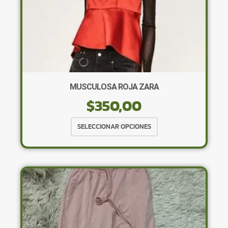
de
producto
MUSCULOSA ROJA ZARA
$
350,00
Este
SELECCIONAR OPCIONES
producto
tiene
múltiples
variantes.
Las
opciones
se
pueden