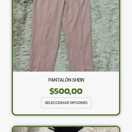
elegir
en
la
página
de
producto
PANTALÓN SHEIN
$
500,00
Este
SELECCIONAR OPCIONES
producto
tiene
múltiples
variantes.