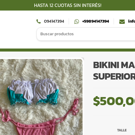
HASTA 12 CUOTAS SIN INTERÉS!
094147394
+59894147394
inf
Search
for:
BIKINI M
SUPERIOR
$
500,
TALLE