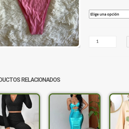
BIKINI
MALLA
INFERIOR
ROSA
SUPERIOR
BLANCO
Y
DUCTOS RELACIONADOS
CELESTE
CANTIDAD