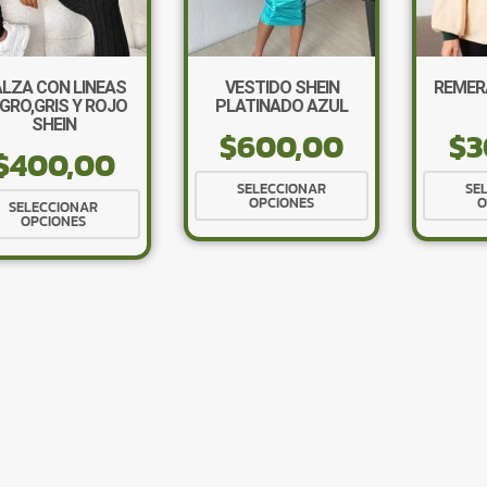
LZA CON LINEAS
VESTIDO SHEIN
REMER
GRO,GRIS Y ROJO
PLATINADO AZUL
SHEIN
$
600,00
$
3
$
400,00
Este
SELECCIONAR
SE
Este
OPCIONES
O
producto
SELECCIONAR
OPCIONES
producto
tiene
tiene
múltiples
múltiples
variantes.
variantes.
Las
Las
opciones
opciones
se
se
pueden
pueden
elegir
elegir
en
en
la