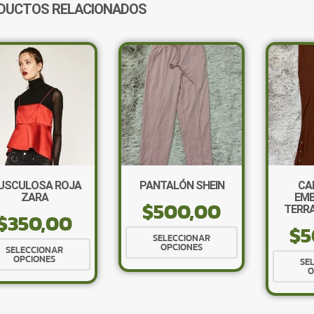
DUCTOS RELACIONADOS
USCULOSA ROJA
PANTALÓN SHEIN
CA
ZARA
EM
$
500,00
TERRA
$
350,00
$
5
Este
SELECCIONAR
Este
OPCIONES
producto
SELECCIONAR
OPCIONES
producto
SE
tiene
O
tiene
múltiples
múltiples
variantes.
variantes.