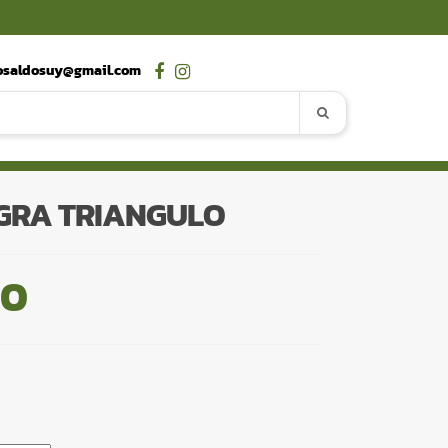
osaldosuy@gmail.com
EGRA TRIANGULO
00