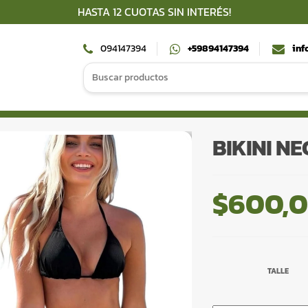
HASTA 12 CUOTAS SIN INTERÉS!
094147394
+59894147394
inf
Search
for:
BIKINI N
$
600,
TALLE