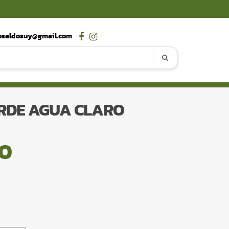
osaldosuy@gmail.com
ERDE AGUA CLARO
00