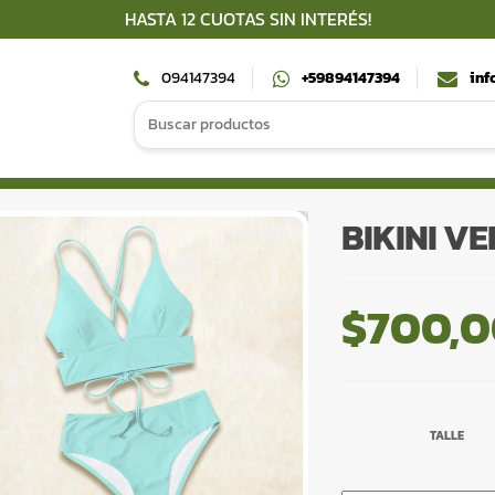
HASTA 12 CUOTAS SIN INTERÉS!
094147394
+59894147394
inf
Search
for:
BIKINI V
$
700,
TALLE