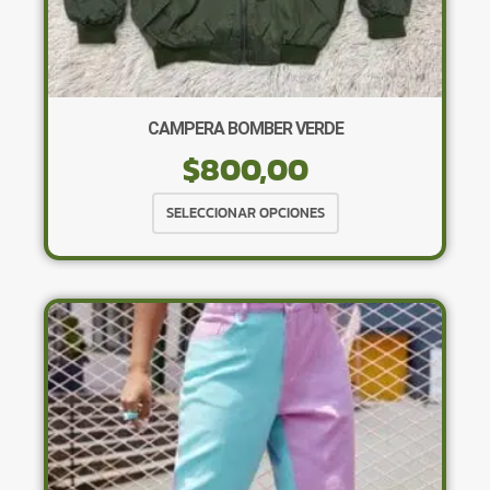
CAMPERA BOMBER VERDE
$
800,00
Este
SELECCIONAR OPCIONES
producto
tiene
múltiples
variantes.
Las
opciones
se
pueden
elegir
en