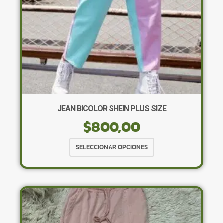
la
página
de
producto
JEAN BICOLOR SHEIN PLUS SIZE
$
800,00
Este
SELECCIONAR OPCIONES
producto
tiene
múltiples
variantes.
Las
opciones