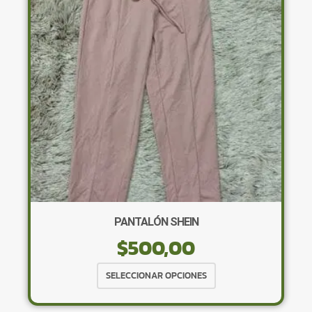
se
pueden
elegir
en
la
página
de
producto
PANTALÓN SHEIN
$
500,00
Este
SELECCIONAR OPCIONES
producto
tiene