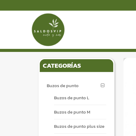
S
S
k
k
i
i
p
p
t
t
o
o
n
c
CATEGORÍAS
a
o
v
n
i
t
Buzos de punto
g
e
a
n
Buzos de punto L
t
t
i
Buzos de punto M
o
n
Buzos de punto plus size