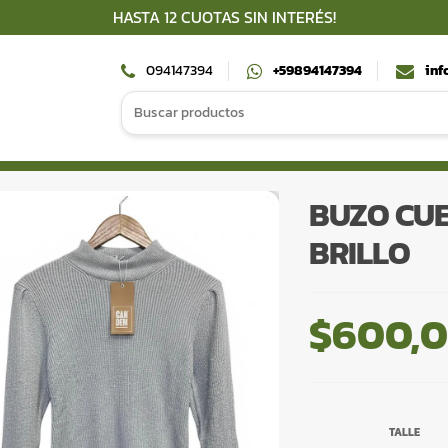
HASTA 12 CUOTAS SIN INTERÉS!
094147394
+59894147394
inf
Search
for:
BUZO CUE
BRILLO
$
600,
TALLE