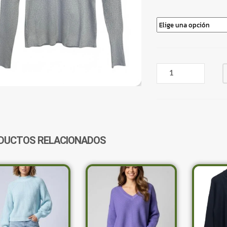
BUZO
CUELLO
ALTO
GRIS
CON
BRILLO
CANTIDAD
DUCTOS RELACIONADOS