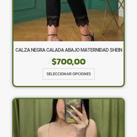
producto
CALZA NEGRA CALADA ABAJO MATERNIDAD SHEIN
$
700,00
Este
SELECCIONAR OPCIONES
producto
tiene
múltiples
variantes.
Las
opciones
se
pueden