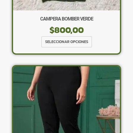
CAMPERA BOMBER VERDE
$
800,00
Este
SELECCIONAR OPCIONES
producto
tiene
múltiples
variantes.
Las
opciones
se
pueden
elegir
en
la
página
de