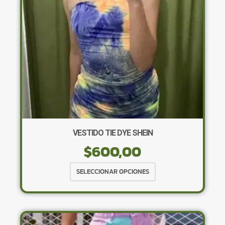
elegir
en
la
página
de
producto
VESTIDO TIE DYE SHEIN
$
600,00
Este
SELECCIONAR OPCIONES
producto
tiene
múltiples
variantes.