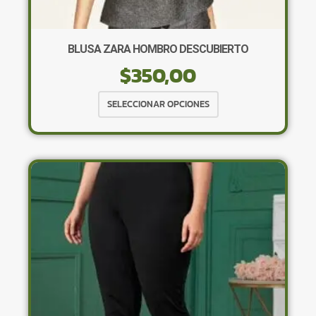
BLUSA ZARA HOMBRO DESCUBIERTO
$
350,00
Este
SELECCIONAR OPCIONES
producto
tiene
múltiples
variantes.
Las
opciones
se
pueden
elegir
en
la
página