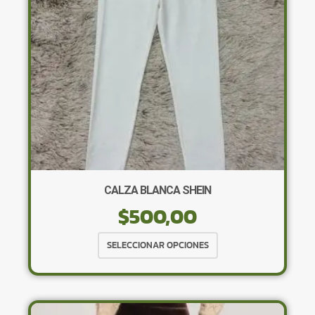
elegir
en
la
página
de
producto
CALZA BLANCA SHEIN
$
500,00
Este
SELECCIONAR OPCIONES
producto
tiene
múltiples
variantes.