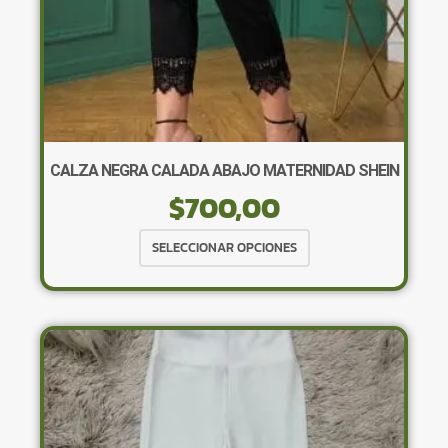
de
producto
CALZA NEGRA CALADA ABAJO MATERNIDAD SHEIN
$
700,00
Este
SELECCIONAR OPCIONES
producto
tiene
múltiples
variantes.
Las
opciones
se
pueden