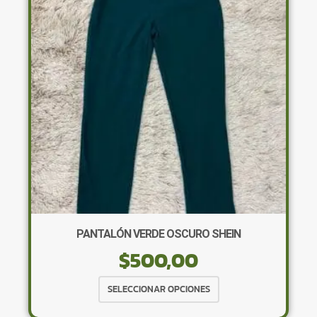
se
pueden
elegir
en
la
página
de
producto
PANTALÓN VERDE OSCURO SHEIN
$
500,00
Este
SELECCIONAR OPCIONES
producto