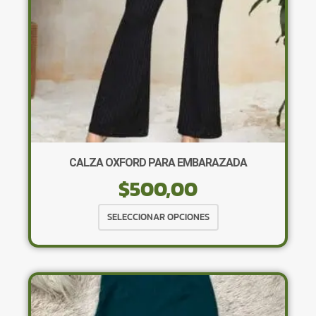
la
página
de
producto
CALZA OXFORD PARA EMBARAZADA
$
500,00
Este
SELECCIONAR OPCIONES
producto
tiene
múltiples
variantes.
Las
opciones