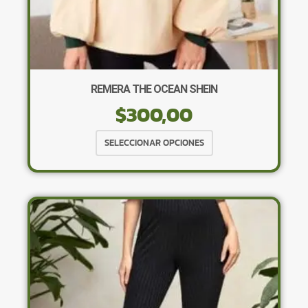
REMERA THE OCEAN SHEIN
$
300,00
Este
SELECCIONAR OPCIONES
producto
tiene
múltiples
variantes.
Las
opciones
se
pueden
elegir
en