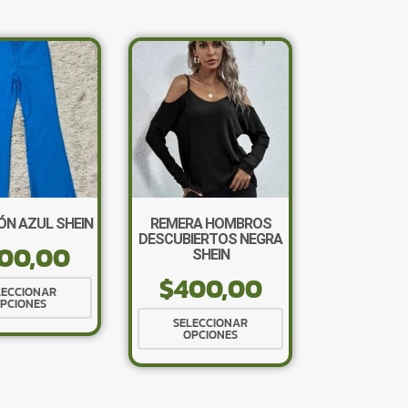
×
N AZUL SHEIN
REMERA HOMBROS
DESCUBIERTOS NEGRA
00,00
SHEIN
$
400,00
Este
LECCIONAR
Tu carrito está vacío.
PCIONES
producto
Este
SELECCIONAR
Agregá un producto y aparecerá acá
tiene
OPCIONES
producto
automáticamente.
múltiples
tiene
variantes.
múltiples
Las
variantes.