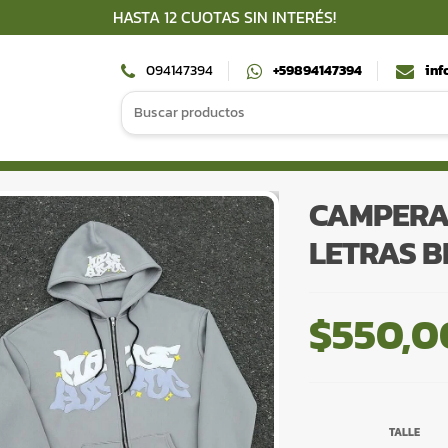
HASTA 12 CUOTAS SIN INTERÉS!
094147394
+59894147394
inf
Search
for:
CAMPERA 
LETRAS B
$
550,0
TALLE