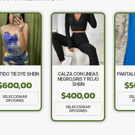
IDO TIE DYE SHEIN
CALZA CON LINEAS
PANTALÓ
NEGRO,GRIS Y ROJO
$
600,00
$
5
SHEIN
$
400,00
Este
SELECCIONAR
SE
OPCIONES
O
producto
Este
SELECCIONAR
tiene
OPCIONES
producto
múltiples
tiene
variantes.
múltiples
Las
variantes.