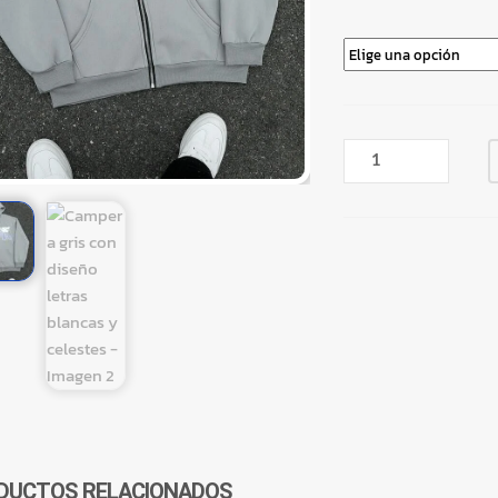
CAMPERA
GRIS
CON
DISEÑO
LETRAS
BLANCAS
Y
CELESTES
CANTIDAD
DUCTOS RELACIONADOS