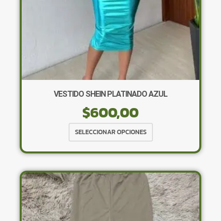
de
producto
VESTIDO SHEIN PLATINADO AZUL
$
600,00
Este
SELECCIONAR OPCIONES
producto
tiene
múltiples
variantes.
Las
opciones
se