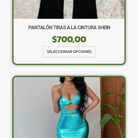
PANTALÓN TIRAS A LA CINTURA SHEIN
$
700,00
Este
SELECCIONAR OPCIONES
producto
tiene
múltiples
variantes.
Las
opciones
se
pueden
elegir
en
la
página