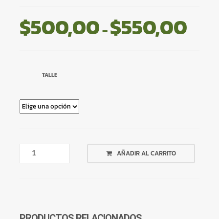
$
500,00
$
550,00
Rang
-
de
preci
desd
TALLE
$500
hasta
$550
CAMPERA
AÑADIR AL CARRITO
NEGRA
CUELLO
CAMISA
CANTIDAD
PRODUCTOS RELACIONADOS