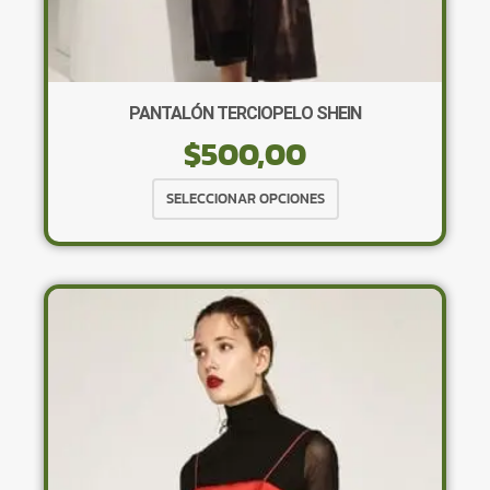
PANTALÓN TERCIOPELO SHEIN
$
500,00
Este
SELECCIONAR OPCIONES
producto
tiene
múltiples
variantes.
Las
opciones
se
pueden
elegir
en
la