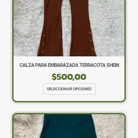
página
de
producto
CALZA PARA EMBARAZADA TERRACOTA SHEIN
$
500,00
Este
SELECCIONAR OPCIONES
producto
tiene
múltiples
variantes.
Las
opciones