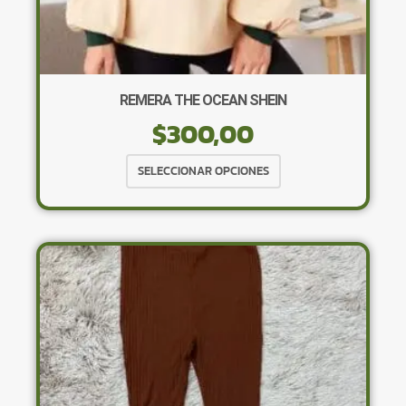
REMERA THE OCEAN SHEIN
$
300,00
Este
SELECCIONAR OPCIONES
producto
tiene
múltiples
variantes.
Las
opciones
se
pueden
elegir
en
la