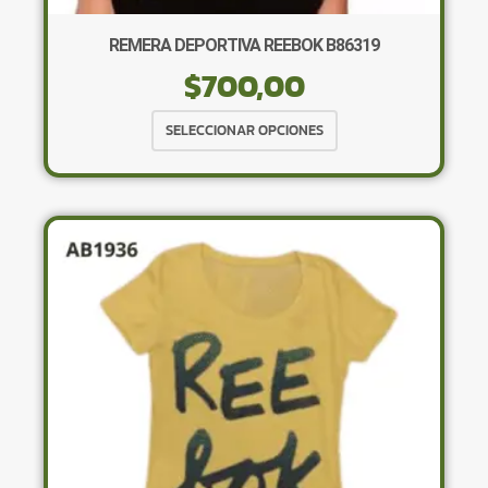
REMERA DEPORTIVA REEBOK B86319
$
700,00
Este
SELECCIONAR OPCIONES
producto
tiene
múltiples
variantes.
Las
opciones
se
pueden
elegir
en
la
página
de
producto