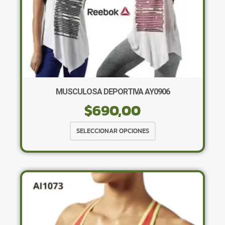
en
la
página
de
producto
MUSCULOSA DEPORTIVA AY0906
$
690,00
Este
SELECCIONAR OPCIONES
producto
tiene
múltiples
variantes.
Las
opciones
se
pueden