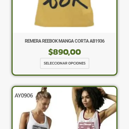
REMERA REEBOK MANGA CORTA AB1936
$
890,00
Este
SELECCIONAR OPCIONES
producto
tiene
múltiples
variantes.
Las
opciones
se
pueden
elegir