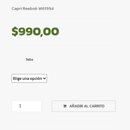
Capri Reebok W61994
$
990,00
Talle
CAPRI
AÑADIR AL CARRITO
REEBOK
W61994
CANTIDAD