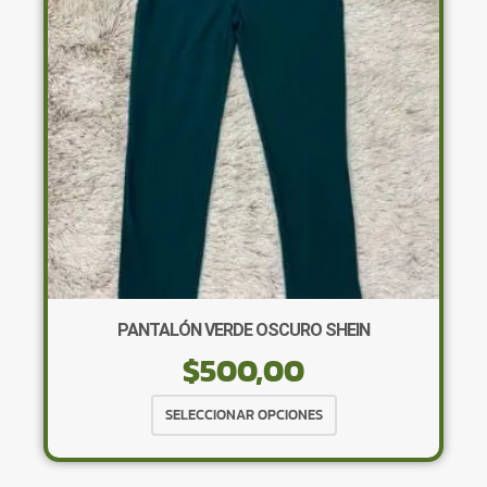
pueden
elegir
en
la
página
de
producto
PANTALÓN VERDE OSCURO SHEIN
$
500,00
Este
SELECCIONAR OPCIONES
producto
tiene
múltiples