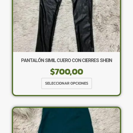
PANTALÓN SIMIL CUERO CON CIERRES SHEIN
$
700,00
Este
SELECCIONAR OPCIONES
producto
tiene
múltiples
variantes.
Las
opciones
se