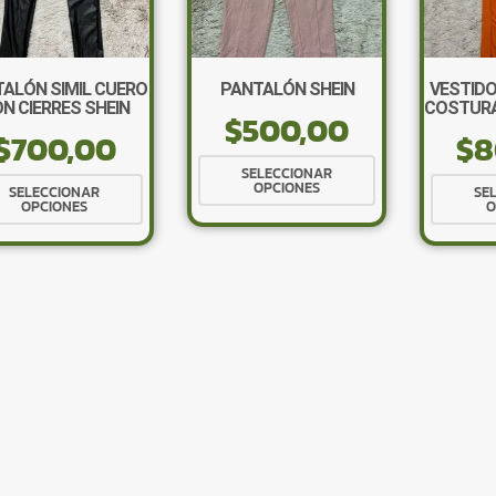
ALÓN SIMIL CUERO
PANTALÓN SHEIN
VESTID
N CIERRES SHEIN
COSTURA
$
500,00
$
700,00
$
8
Este
SELECCIONAR
Este
OPCIONES
producto
SELECCIONAR
SE
OPCIONES
O
producto
tiene
tiene
múltiples
múltiples
variantes.
variantes.
Las
Las
opciones
opciones
se
se
pueden
pueden
elegir
elegir
en
en
la
la
página