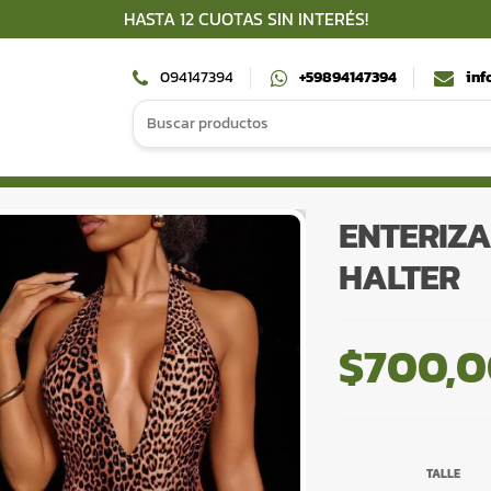
HASTA 12 CUOTAS SIN INTERÉS!
094147394
+59894147394
inf
Search
for:
ENTERIZA
HALTER
$
700,
TALLE