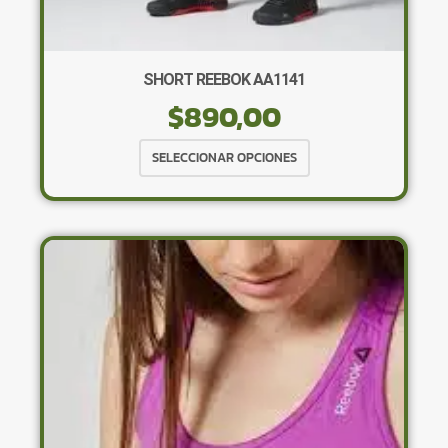
SHORT REEBOK AA1141
$
890,00
Este
SELECCIONAR OPCIONES
producto
tiene
múltiples
variantes.
Las
opciones
se
pueden
elegir
en
la
página