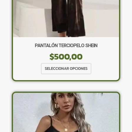
PANTALÓN TERCIOPELO SHEIN
$
500,00
Este
SELECCIONAR OPCIONES
producto
tiene
múltiples
variantes.
Las
opciones
se
pueden
elegir