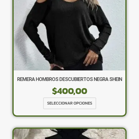
en
la
página
de
producto
REMERA HOMBROS DESCUBIERTOS NEGRA SHEIN
$
400,00
Este
SELECCIONAR OPCIONES
producto
tiene
múltiples
variantes.
Las