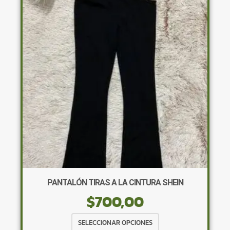
opciones
se
pueden
elegir
en
la
página
de
producto
PANTALÓN TIRAS A LA CINTURA SHEIN
$
700,00
Este
SELECCIONAR OPCIONES