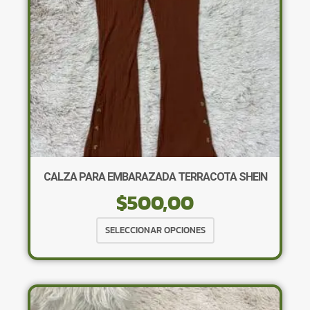
en
la
página
de
producto
CALZA PARA EMBARAZADA TERRACOTA SHEIN
$
500,00
Este
SELECCIONAR OPCIONES
producto
tiene
múltiples
variantes.
Las