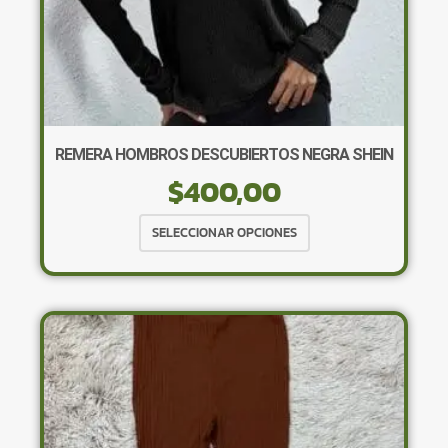
REMERA HOMBROS DESCUBIERTOS NEGRA SHEIN
$
400,00
Este
SELECCIONAR OPCIONES
producto
tiene
múltiples
variantes.
Las
opciones
se
pueden
elegir