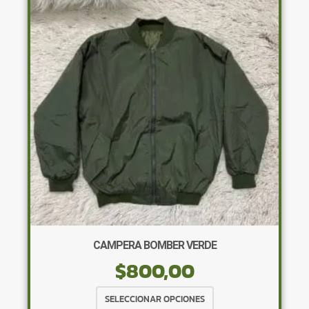
opciones
se
pueden
elegir
en
la
página
de
producto
CAMPERA BOMBER VERDE
$
800,00
Este
SELECCIONAR OPCIONES