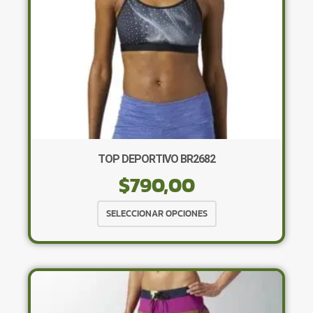
la
página
de
producto
TOP DEPORTIVO BR2682
$
790,00
Este
SELECCIONAR OPCIONES
producto
tiene
múltiples
variantes.
Las
opciones