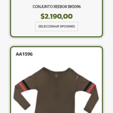
CONJUNTO REEBOK BK5096
$
2.190,00
Este
SELECCIONAR OPCIONES
producto
tiene
múltiples
variantes.
Las
opciones
se
pueden
elegir
en
la
página
de
producto