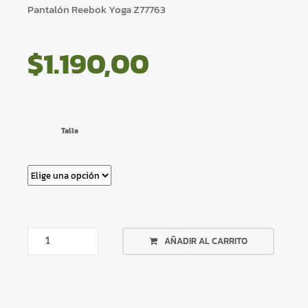
Pantalón Reebok Yoga Z77763
$
1.190,00
Talle
PANTALÓN
AÑADIR AL CARRITO
REEBOK
YOGA
Z77763
CANTIDAD