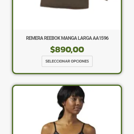
REMERA REEBOK MANGA LARGA AA1596
$
890,00
Este
SELECCIONAR OPCIONES
producto
tiene
múltiples
variantes.
Las
opciones
se
pueden
elegir
en