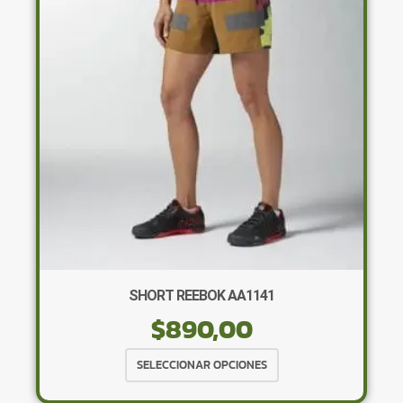
se
pueden
elegir
en
la
página
de
producto
×
SHORT REEBOK AA1141
$
890,00
Este
SELECCIONAR OPCIONES
producto
Tu carrito está vacío.
tiene