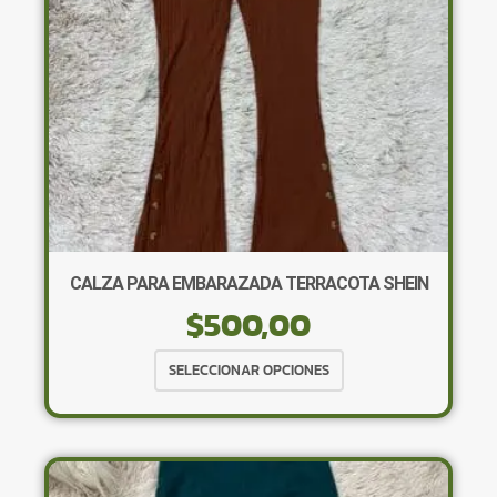
en
la
página
de
producto
CALZA PARA EMBARAZADA TERRACOTA SHEIN
$
500,00
Este
SELECCIONAR OPCIONES
producto
tiene
múltiples
variantes.
Las