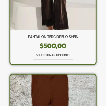
PANTALÓN TERCIOPELO SHEIN
$
500,00
Este
SELECCIONAR OPCIONES
producto
tiene
múltiples
variantes.
Las
opciones
se
pueden
elegir