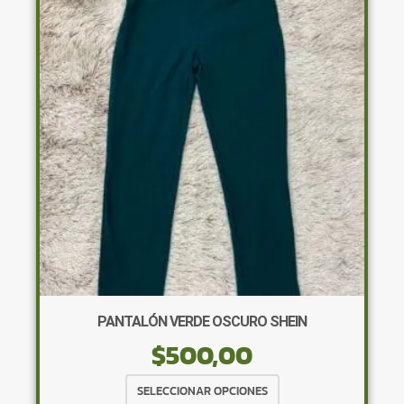
opciones
se
pueden
elegir
en
la
página
de
producto
PANTALÓN VERDE OSCURO SHEIN
$
500,00
Este
SELECCIONAR OPCIONES