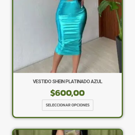
elegir
en
la
página
de
producto
VESTIDO SHEIN PLATINADO AZUL
$
600,00
Este
SELECCIONAR OPCIONES
producto
tiene
múltiples
variantes.