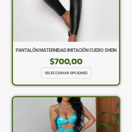
de
producto
PANTALÓN MATERNIDAD IMITACIÓN CUERO SHEIN
$
700,00
Este
SELECCIONAR OPCIONES
producto
tiene
múltiples
variantes.
Las
opciones
se
pueden