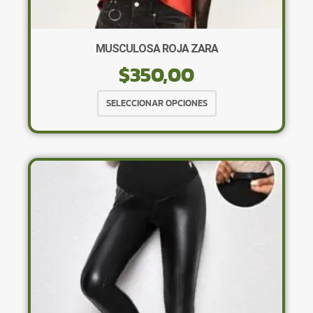
MUSCULOSA ROJA ZARA
$
350,00
Este
SELECCIONAR OPCIONES
producto
tiene
múltiples
variantes.
Las
opciones
se
pueden
elegir
en
la
página