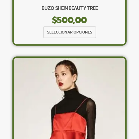
BUZO SHEIN BEAUTY TREE
$
500,00
Este
SELECCIONAR OPCIONES
producto
tiene
múltiples
variantes.
Las
opciones
se
pueden
elegir
en
la
página
de
producto