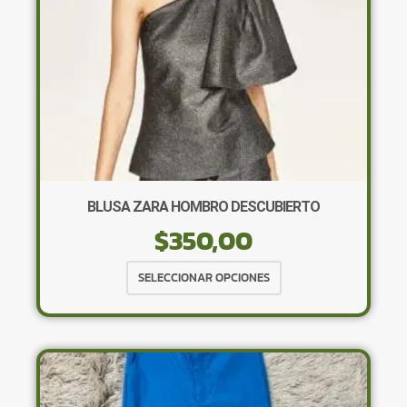
la
página
de
producto
BLUSA ZARA HOMBRO DESCUBIERTO
$
350,00
Este
SELECCIONAR OPCIONES
producto
tiene
múltiples
variantes.
Las
opciones