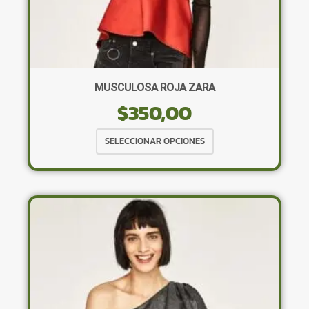
MUSCULOSA ROJA ZARA
$
350,00
Este
SELECCIONAR OPCIONES
producto
tiene
múltiples
variantes.
Las
opciones
se
pueden
elegir
en