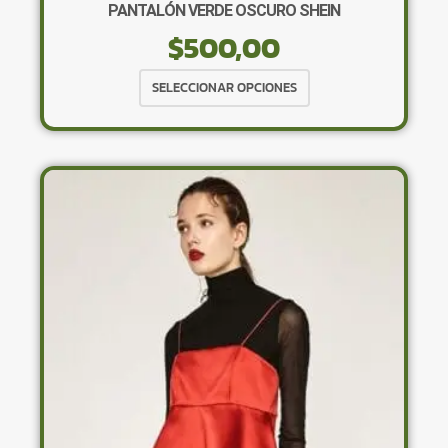
PANTALÓN VERDE OSCURO SHEIN
$
500,00
Este
SELECCIONAR OPCIONES
producto
tiene
múltiples
variantes.
Las
opciones
se
pueden
elegir
en
la
página
de
producto