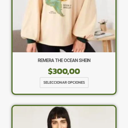
página
de
producto
REMERA THE OCEAN SHEIN
$
300,00
Este
SELECCIONAR OPCIONES
producto
tiene
múltiples
variantes.
Las
opciones