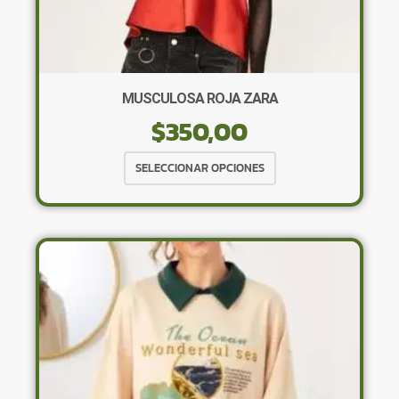
MUSCULOSA ROJA ZARA
$
350,00
Este
SELECCIONAR OPCIONES
producto
tiene
múltiples
variantes.
Las
opciones
se
pueden
elegir
en
la