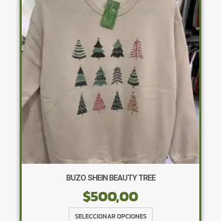
Las
opciones
se
pueden
elegir
en
la
página
de
producto
BUZO SHEIN BEAUTY TREE
$
500,00
Este
SELECCIONAR OPCIONES