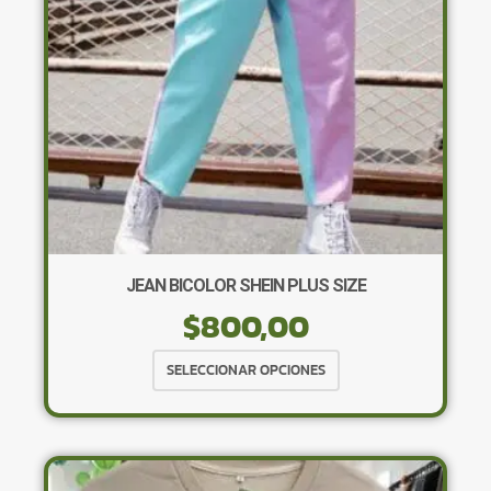
en
la
página
de
producto
JEAN BICOLOR SHEIN PLUS SIZE
$
800,00
Este
SELECCIONAR OPCIONES
producto
tiene
múltiples
variantes.