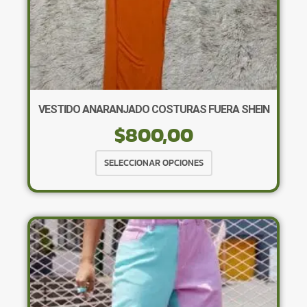
VESTIDO ANARANJADO COSTURAS FUERA SHEIN
$
800,00
Este
SELECCIONAR OPCIONES
producto
tiene
múltiples
variantes.
Las
opciones
se
pueden
elegir