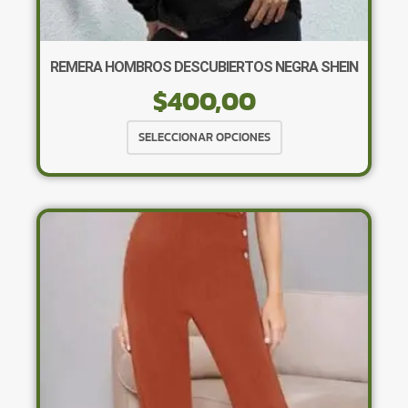
REMERA HOMBROS DESCUBIERTOS NEGRA SHEIN
$
400,00
Este
SELECCIONAR OPCIONES
producto
tiene
múltiples
variantes.
Las
opciones
se
pueden
elegir
en
la
página