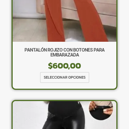
de
producto
PANTALÓN ROJIZO CON BOTONES PARA
EMBARAZADA
$
600,00
Este
SELECCIONAR OPCIONES
producto
tiene
múltiples
variantes.
Las
opciones
se