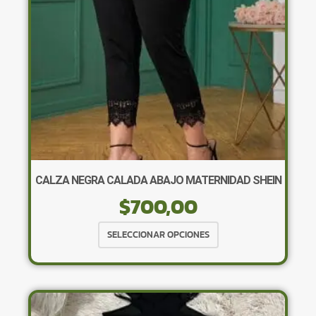
en
la
página
de
producto
CALZA NEGRA CALADA ABAJO MATERNIDAD SHEIN
$
700,00
Este
SELECCIONAR OPCIONES
producto
tiene
múltiples
variantes.
Las