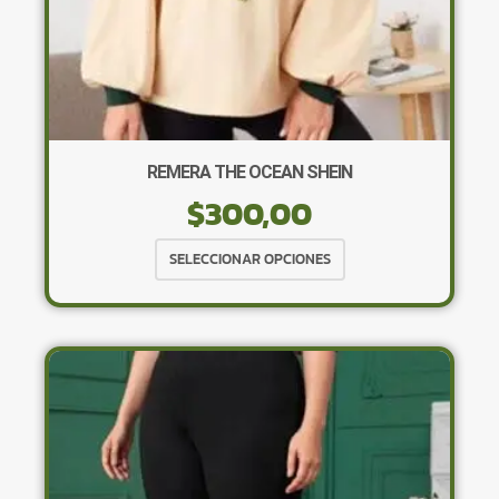
REMERA THE OCEAN SHEIN
$
300,00
Este
SELECCIONAR OPCIONES
producto
tiene
múltiples
variantes.
Las
opciones
se
pueden
elegir