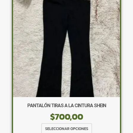
opciones
se
pueden
elegir
en
la
página
de
producto
PANTALÓN TIRAS A LA CINTURA SHEIN
$
700,00
Este
SELECCIONAR OPCIONES