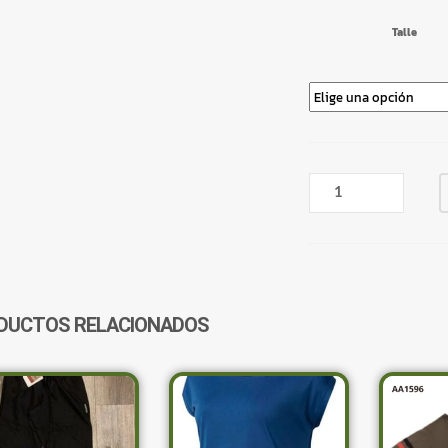
Talle
REMERA
MANGA
LARGA
YOGA
REEBOK
Z89836
CANTIDAD
DUCTOS RELACIONADOS