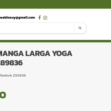
osaldosuy@gmail.com
MANGA LARGA YOGA
Z89836
 Reebok Z89836
00