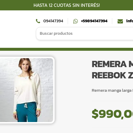
HASTA 12 CUOTAS SIN INTERÉS!
094147394
+59894147394
inf
Search
for:
REMERA 
REEBOK 
Remera manga larga
$
990,