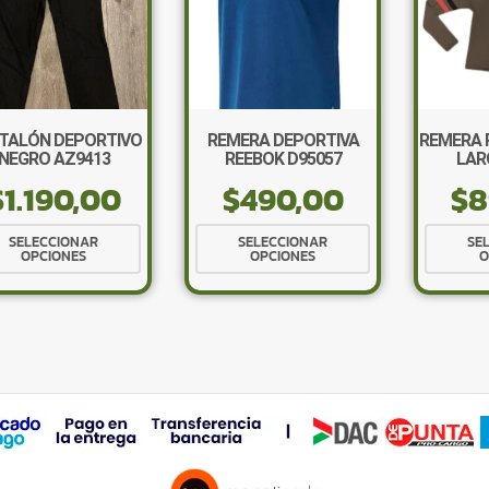
TALÓN DEPORTIVO
REMERA DEPORTIVA
REMERA 
NEGRO AZ9413
REEBOK D95057
LAR
$
1.190,00
$
490,00
$
8
Este
Este
SELECCIONAR
SELECCIONAR
SE
OPCIONES
OPCIONES
O
producto
producto
tiene
tiene
múltiples
múltiples
variantes.
variantes.
Las
Las
opciones
opciones
se
se
pueden
pueden
elegir
elegir