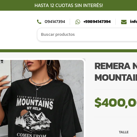
HASTA 12 CUOTAS SIN INTERÉS!
094147394
+59894147394
inf
Search
for:
REMERA 
MOUNTAI
$
400,
TALLE