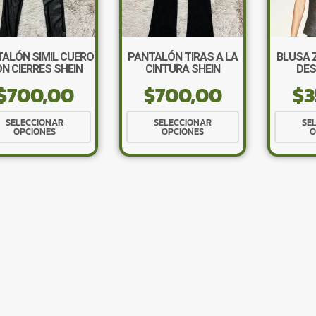
ALÓN SIMIL CUERO
PANTALÓN TIRAS A LA
BLUSA 
N CIERRES SHEIN
CINTURA SHEIN
DES
$
700,00
$
700,00
$
3
Este
Este
SELECCIONAR
SELECCIONAR
SE
OPCIONES
OPCIONES
O
producto
producto
tiene
tiene
múltiples
múltiples
variantes.
variantes.
Las
Las
opciones
opciones
se
se
pueden
pueden
elegir
elegir
en
en
la
la