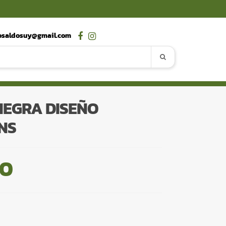
osaldosuy@gmail.com
NEGRA DISEÑO
NS
00