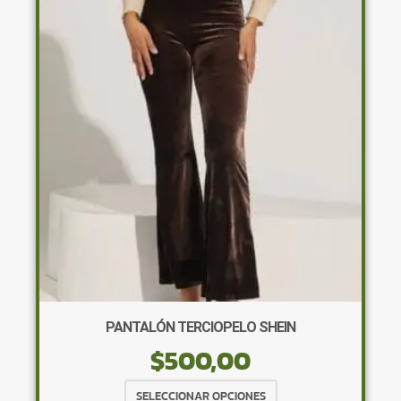
Las
opciones
se
pueden
elegir
en
la
página
de
producto
PANTALÓN TERCIOPELO SHEIN
$
500,00
Este
SELECCIONAR OPCIONES