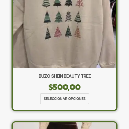
BUZO SHEIN BEAUTY TREE
$
500,00
Este
SELECCIONAR OPCIONES
producto
tiene
múltiples
variantes.