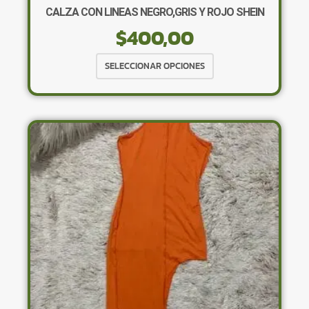
CALZA CON LINEAS NEGRO,GRIS Y ROJO SHEIN
$
400,00
Este
SELECCIONAR OPCIONES
producto
tiene
múltiples
variantes.
Las
opciones
se
pueden
elegir
en
la
página
de
producto