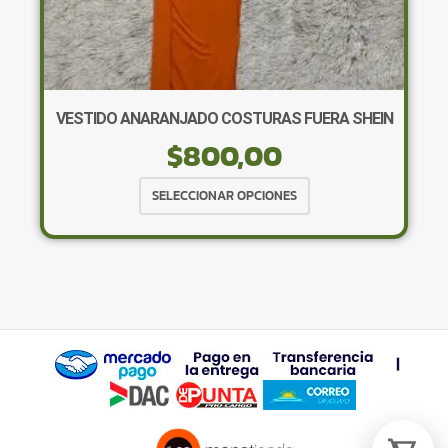
×
VESTIDO ANARANJADO COSTURAS FUERA SHEIN
$
800,00
Tu carrito está vacío.
Agregá un producto y aparecerá acá
Este
SELECCIONAR OPCIONES
automáticamente.
producto
tiene
múltiples
variantes.
Las
opciones
se
pueden
elegir
en