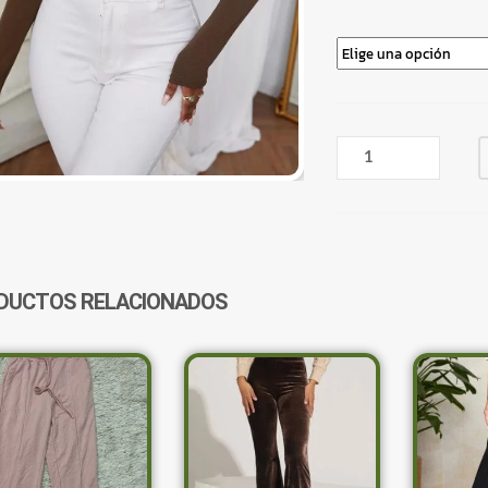
REMERA
TIPO
CAMISA
CON
FRUNCE
MARRÓN
CANTIDAD
DUCTOS RELACIONADOS