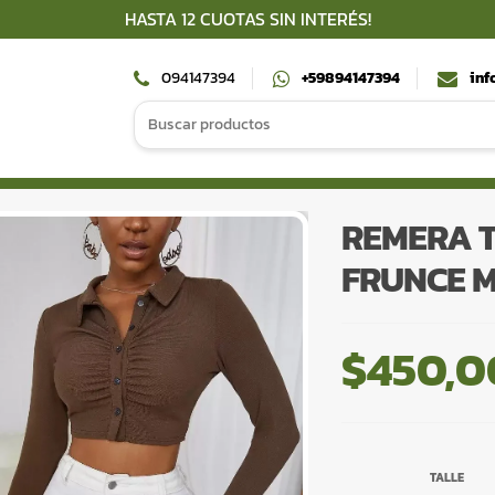
HASTA 12 CUOTAS SIN INTERÉS!
094147394
+59894147394
inf
Search
for:
REMERA T
FRUNCE 
$
450,0
TALLE