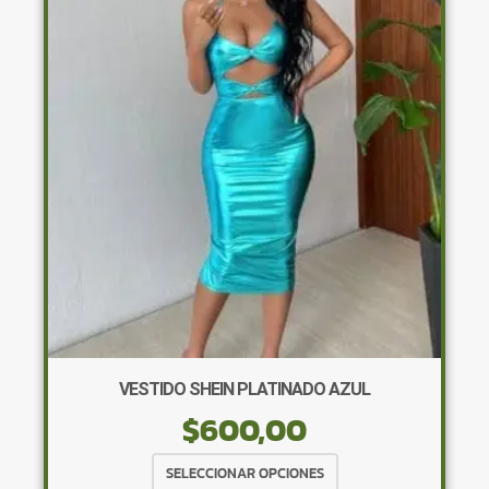
opciones
se
pueden
elegir
en
la
página
de
producto
VESTIDO SHEIN PLATINADO AZUL
$
600,00
Este
SELECCIONAR OPCIONES