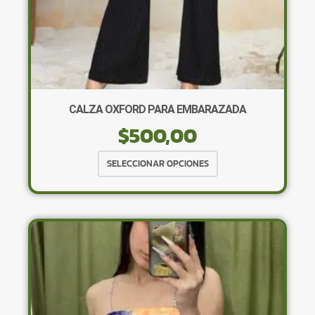
CALZA OXFORD PARA EMBARAZADA
$
500,00
Este
SELECCIONAR OPCIONES
producto
tiene
múltiples
variantes.
Las
opciones
se
pueden
elegir