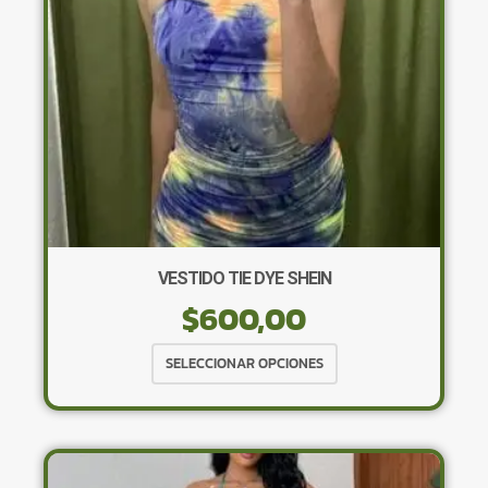
en
la
página
de
producto
VESTIDO TIE DYE SHEIN
$
600,00
Este
SELECCIONAR OPCIONES
producto
tiene
múltiples
variantes.
Las