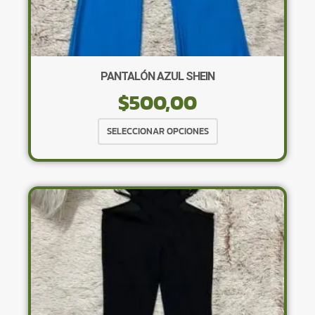
PANTALÓN AZUL SHEIN
$
500,00
Este
SELECCIONAR OPCIONES
producto
tiene
múltiples
variantes.
Las
opciones
se
pueden
elegir
en
la