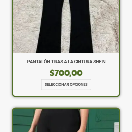
página
de
producto
PANTALÓN TIRAS A LA CINTURA SHEIN
$
700,00
Este
SELECCIONAR OPCIONES
producto
tiene
múltiples
variantes.
Las
opciones
se