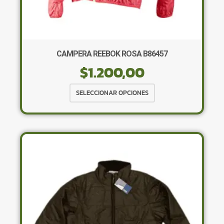
CAMPERA REEBOK ROSA B86457
$
1.200,00
Este
SELECCIONAR OPCIONES
producto
tiene
múltiples
variantes.
Las
opciones
se
pueden
elegir
en
la