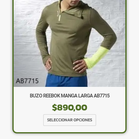
pueden
elegir
en
la
página
de
producto
BUZO REEBOK MANGA LARGA AB7715
$
890,00
Este
SELECCIONAR OPCIONES
producto
tiene