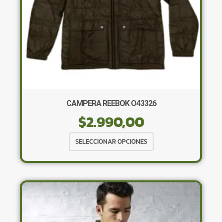
página
de
producto
CAMPERA REEBOK O43326
$
2.990,00
Este
SELECCIONAR OPCIONES
producto
tiene
múltiples
variantes.
Las
opciones
se