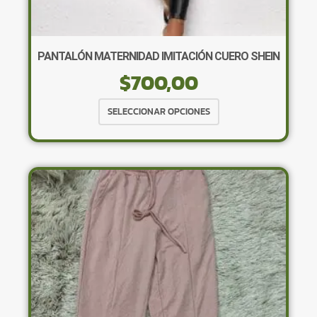
PANTALÓN MATERNIDAD IMITACIÓN CUERO SHEIN
$
700,00
Este
SELECCIONAR OPCIONES
producto
tiene
múltiples
variantes.
Las
opciones
se
pueden
elegir
en
la
página