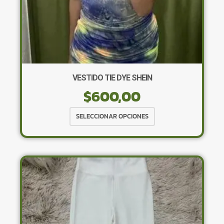
VESTIDO TIE DYE SHEIN
$
600,00
Este
SELECCIONAR OPCIONES
producto
tiene
múltiples
variantes.
Las
opciones
se
pueden
elegir