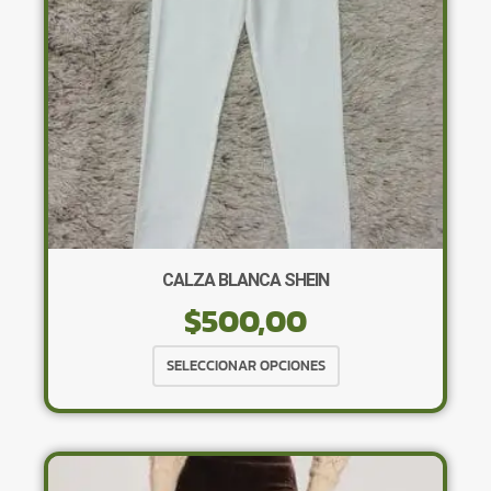
en
la
página
de
producto
CALZA BLANCA SHEIN
$
500,00
Este
SELECCIONAR OPCIONES
producto
tiene
múltiples
variantes.
Las