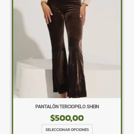
opciones
se
pueden
elegir
en
la
página
de
producto
PANTALÓN TERCIOPELO SHEIN
$
500,00
Este
SELECCIONAR OPCIONES