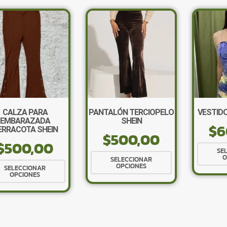
CALZA PARA
PANTALÓN TERCIOPELO
VESTIDO
EMBARAZADA
SHEIN
$
6
ERRACOTA SHEIN
$
500,00
$
500,00
SE
Este
O
SELECCIONAR
Este
OPCIONES
producto
SELECCIONAR
OPCIONES
producto
tiene
tiene
múltiples
múltiples
variantes.
variantes.
Las
Las