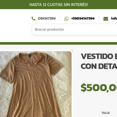
HASTA 12 CUOTAS SIN INTERÉS!
094147394
+59894147394
inf
Search
for:
VESTIDO 
CON DETA
$
500,
TALLE