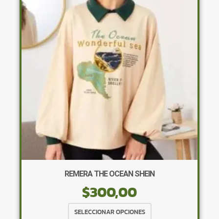
opciones
se
pueden
elegir
en
la
página
de
producto
REMERA THE OCEAN SHEIN
$
300,00
Este
SELECCIONAR OPCIONES