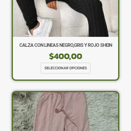
CALZA CON LINEAS NEGRO,GRIS Y ROJO SHEIN
$
400,00
Este
SELECCIONAR OPCIONES
producto
tiene
múltiples
variantes.
Las
opciones
se
pueden
elegir