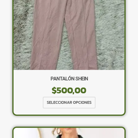
en
la
página
de
producto
PANTALÓN SHEIN
$
500,00
Este
SELECCIONAR OPCIONES
producto
tiene
múltiples
variantes.
Las