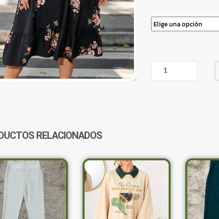
VESTIDO
LARGO
FLOREADO
NEGRO
MANGA
LARGA
CANTIDAD
DUCTOS RELACIONADOS