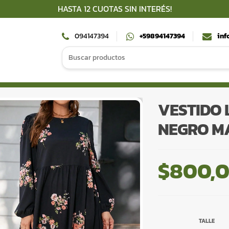
HASTA 12 CUOTAS SIN INTERÉS!
094147394
+59894147394
inf
Search
for:
VESTIDO
NEGRO M
$
800,
TALLE