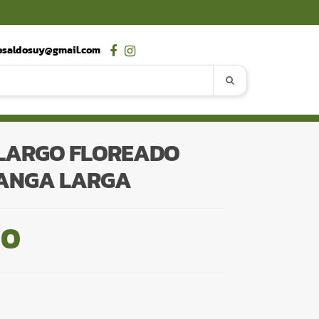
osaldosuy@gmail.com
 LARGO FLOREADO
ANGA LARGA
00