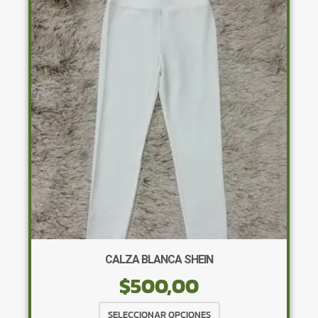
Las
opciones
se
pueden
elegir
en
la
página
de
producto
CALZA BLANCA SHEIN
$
500,00
Este
SELECCIONAR OPCIONES