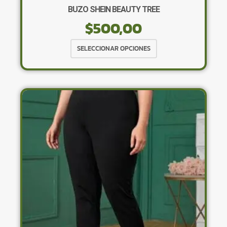
BUZO SHEIN BEAUTY TREE
$
500,00
Este
SELECCIONAR OPCIONES
producto
tiene
múltiples
variantes.
Las
opciones
se
pueden
elegir
en
la
página
de
producto