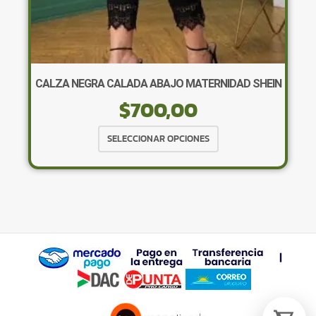
×
CALZA NEGRA CALADA ABAJO MATERNIDAD SHEIN
$
700,00
Tu carrito está vacío.
Agregá un producto y aparecerá acá
Este
SELECCIONAR OPCIONES
automáticamente.
producto
tiene
múltiples
variantes.
Las
opciones
se
pueden
elegir
en