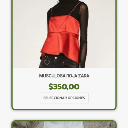
MUSCULOSA ROJA ZARA
$
350,00
Este
SELECCIONAR OPCIONES
producto
tiene
múltiples
variantes.