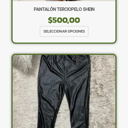
PANTALÓN TERCIOPELO SHEIN
$
500,00
Este
SELECCIONAR OPCIONES
producto
tiene
múltiples
variantes.
Las
opciones
se
pueden
elegir
en
la
página
de
producto