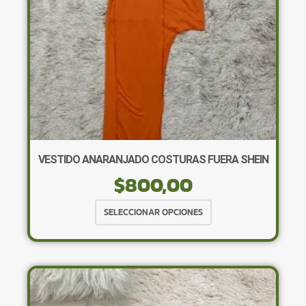
la
página
de
producto
VESTIDO ANARANJADO COSTURAS FUERA SHEIN
$
800,00
Este
SELECCIONAR OPCIONES
producto
tiene
múltiples
variantes.
Las
opciones