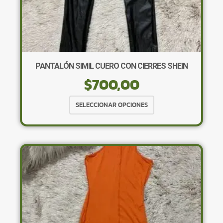
PANTALÓN SIMIL CUERO CON CIERRES SHEIN
$
700,00
Este
SELECCIONAR OPCIONES
producto
tiene
múltiples
variantes.
Las
opciones
se
pueden
elegir
en