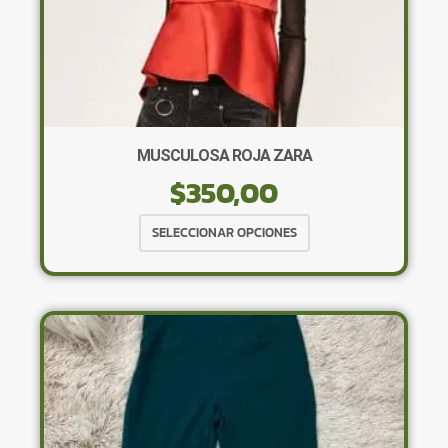
MUSCULOSA ROJA ZARA
$
350,00
Este
SELECCIONAR OPCIONES
producto
tiene
múltiples
variantes.
Las
opciones
se
pueden
elegir