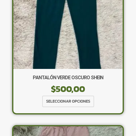
en
la
página
de
producto
PANTALÓN VERDE OSCURO SHEIN
$
500,00
Este
SELECCIONAR OPCIONES
producto
tiene
múltiples
variantes.
Las