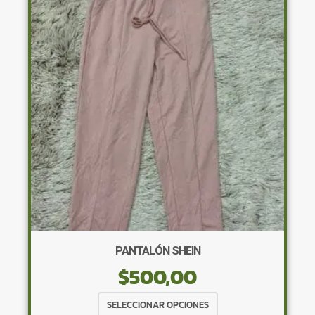
opciones
se
pueden
elegir
en
la
página
de
producto
PANTALÓN SHEIN
$
500,00
Este
SELECCIONAR OPCIONES