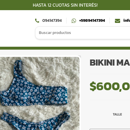
HASTA 12 CUOTAS SIN INTERÉS!
094147394
+59894147394
inf
Search
for:
BIKINI M
$
600,
TALLE