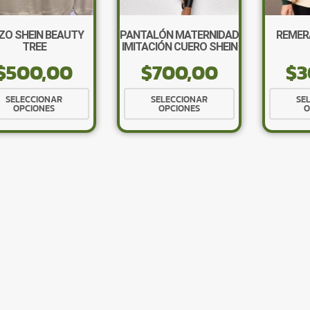
ZO SHEIN BEAUTY
PANTALÓN MATERNIDAD
REMER
TREE
IMITACIÓN CUERO SHEIN
$
500,00
$
700,00
$
3
Este
Este
SELECCIONAR
SELECCIONAR
SE
OPCIONES
OPCIONES
O
producto
producto
tiene
tiene
múltiples
múltiples
variantes.
variantes.
Las
Las
opciones
opciones
se
se
pueden
pueden
elegir
elegir
en
en
la
la
página
página