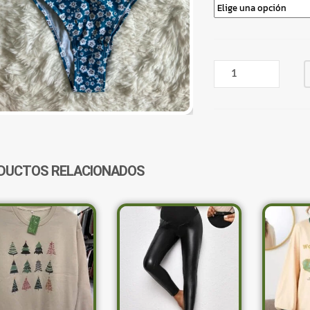
BIKINI
MALLA
AZUL
CON
FLORES
CANTIDAD
DUCTOS RELACIONADOS